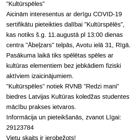
"Kultūrspēles"
Aicinām interesentus ar derīgu COVID-19
sertifikātu pieteikties dalībai "Kultūrspēlēs",
kas notiks š.g. 11.augustā pl 13:00 dienas
centra "Ābeļzars" telpās, Avotu ielā 31, Rīgā.
Pasākuma laikā tiks spēlētas spēles ar
kultūras elementiem bez jebkādiem fiziski
aktīviem izaicinājumiem.
"Kultūrspēles" notiek RVNB "Redzi mani"
biedres Latvijas Kultūras koledžas studentes
mācību prakses ietvaros.
Informācija un pieteikšanās, zvanot Līgai:
29123784
Vietu skaits ir ierobežots!