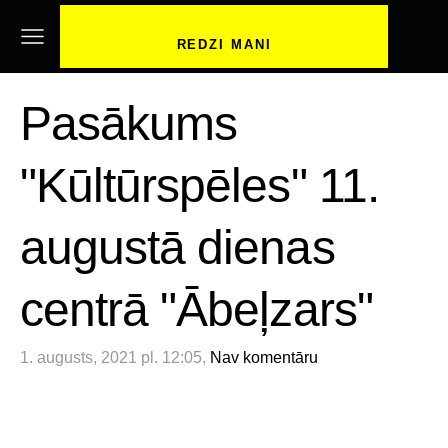
REDZI MANI
Pasākums
"Kūltūrspēles" 11.
augustā dienas
centrā "Ābeļzars"
1. augusts, 2021 pl. 12:05,
Nav komentāru