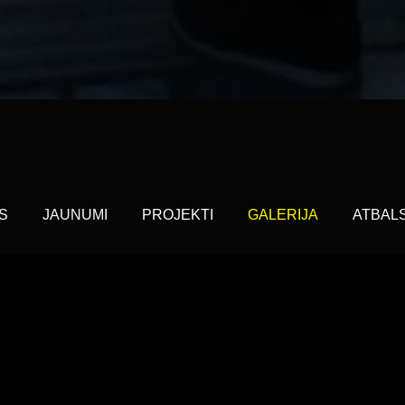
S
JAUNUMI
PROJEKTI
GALERIJA
ATBAL
ts
"Es redzu! Es varu! 