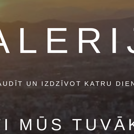
ALERI
AUDĪT UN IZDZĪVOT KATRU DIE
TI MŪS TUVĀ