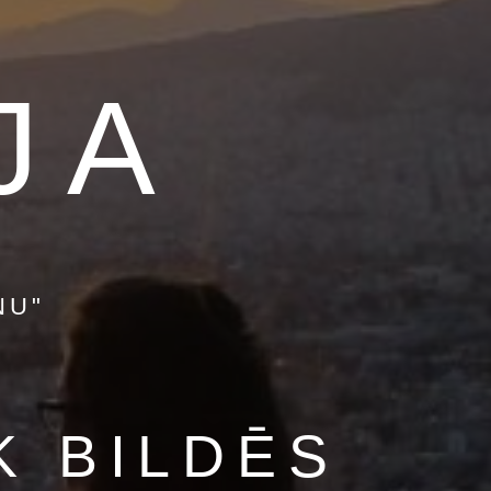
JA
NU"
K BILDĒS