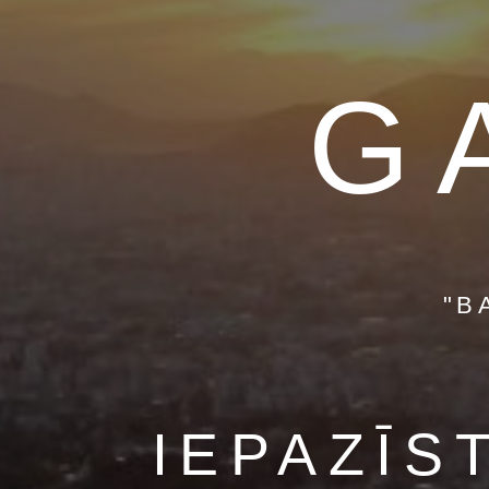
G
"B
IEPAZĪS