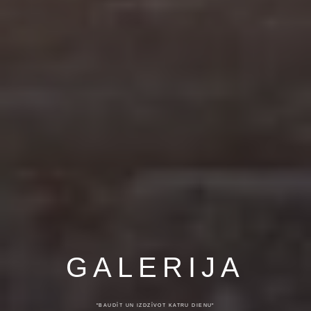
GALERIJA
"BAUDĪT UN IZDZĪVOT KATRU DIENU"